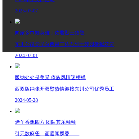
2025-07-07
向家乡巾帼英雄丁佑君烈士致敬
东川公司党员向西昌丁佑君烈士陵园敬献花篮
2024-07-01
版纳处处是美景 傣族风情迷榜样
西双版纳张开双臂热情迎接东川公司优秀员工
2024-05-28
烤羊香飘四方 团队其乐融融
引无数麻雀、画眉闻飘香……