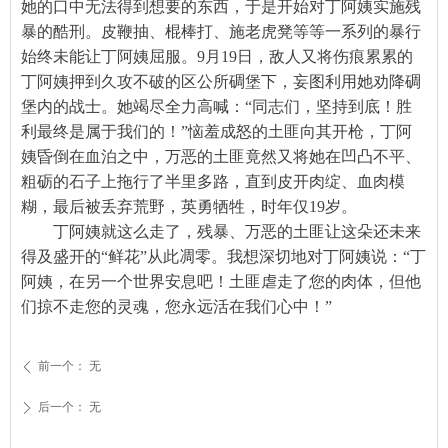
她的口中无法得到想要的东西，于是开始对丁阿姨实施残
暴的酷刑。皮鞭抽、棍棒打、施老虎凳等等一系列的暴行
始终未能让丁阿姨屈服。9月19日，敌人又将伤痕累累的
丁阿姨押到久攻不破的区公所碉堡下，妄图利用她劝降碉
堡内的战士。她竭尽全力高喊：“同志们，坚持到底！胜
利最终是属于我们的！”恼羞成怒的土匪向其开枪，丁阿
姨昏倒在血泊之中，万恶的土匪竟然又将她在凹凸不平、
粗砺的石子上拖行了半里多路，直到皮开肉绽、血肉模
糊，最后被丢弃荒野，英勇牺牲，时年仅19岁。
丁阿姨就这么走了，残暴、万恶的土匪让这朵还未来
得及盛开的“鲜花”从此凋零。我想深切地对丁阿姨说：“丁
阿姨，在另一个世界安息吧！土匪虐走了您的肉体，但他
们掠不走您的灵魂，您永远活在我们心中！”
前一个：
无
ꄴ
后一个：
无
ꄲ