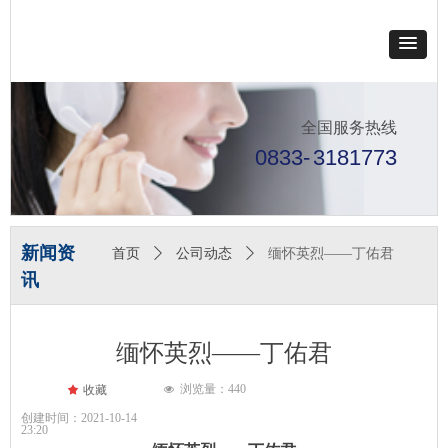
全国服务热线
0833-
3181773
新闻资
首页
ꄲ
公司动态
ꄲ
缅怀英烈——丁佑君
讯
缅怀英烈——丁佑君
浏览量：
440
끄
收藏
넶
创建时间：
2021-10-14
23:20