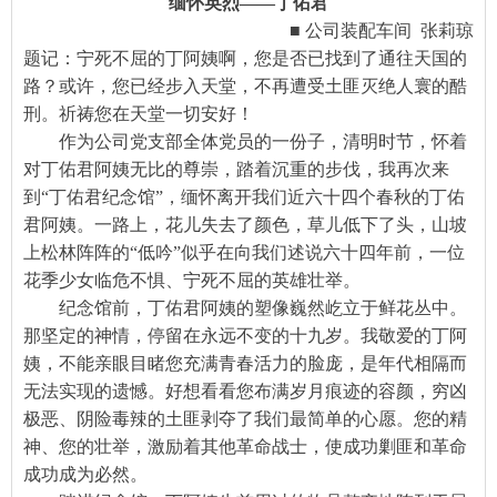
缅怀英烈——丁佑君
■ 公司装配车间 张莉琼
题记：宁死不屈的丁阿姨啊，您是否已找到了通往天国的
路？或许，您已经步入天堂，不再遭受土匪灭绝人寰的酷
刑。祈祷您在天堂一切安好！
作为公司党支部全体党员的一份子，清明时节，怀着
对丁佑君阿姨无比的尊崇，踏着沉重的步伐，我再次来
到“丁佑君纪念馆”，缅怀离开我们近六十四个春秋的丁佑
君阿姨。一路上，花儿失去了颜色，草儿低下了头，山坡
上松林阵阵的“低吟”似乎在向我们述说六十四年前，一位
花季少女临危不惧、宁死不屈的英雄壮举。
纪念馆前，丁佑君阿姨的塑像巍然屹立于鲜花丛中。
那坚定的神情，停留在永远不变的十九岁。我敬爱的丁阿
姨，不能亲眼目睹您充满青春活力的脸庞，是年代相隔而
无法实现的遗憾。好想看看您布满岁月痕迹的容颜，穷凶
极恶、阴险毒辣的土匪剥夺了我们最简单的心愿。您的精
神、您的壮举，激励着其他革命战士，使成功剿匪和革命
成功成为必然。