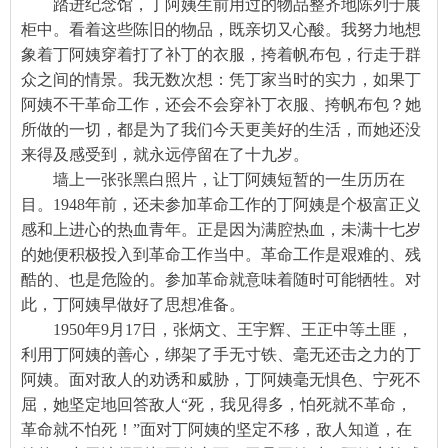
踏进纪念馆，丁阿姨生前用过的物品整齐地陈列于展
柜中。看着这些陈旧的物品，既亲切又心酸。我努力地想
象着丁阿姨穿着打了补丁的衣服，挎着帆布包，行走于群
众之间的情景。我无数次想：凭丁家当时的实力，如果丁
阿姨不干革命工作，还会不会穿补丁衣服、挎帆布包？她
所做的一切，都是为了我们今天更美好的生活，而她还没
来得及感受到，就永远停留在了十九岁。
墙上一张张黑白照片，让丁阿姨短暂的一生历历在
目。1948年前，还未参加革命工作的丁阿姨是个极富正义
感和上进心的热血青年。正是因为满腔热血，未满十七岁
的她便积极投入到革命工作当中。革命工作是艰难的、残
酷的、也是危险的。参加革命就意味着随时可能牺牲。对
此，丁阿姨早做好了思想准备。
1950年9月17日，张炳文、王宇辉、王正中等土匪，
利用丁阿姨的善心，绑架了手无寸铁、毫无还击之力的丁
阿姨。面对敌人的劝诱和威胁，丁阿姨毫无惧色、宁死不
屈，她坚定地回答敌人“死，我见得多，怕死就不革命，
革命就不怕死！”面对丁阿姨的坚定不移，敌人知道，在