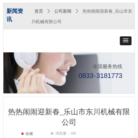
新闻资
首页
ꄲ
公司新闻
ꄲ
热热闹闹迎新春_乐山市东
讯
川机械有限公司
全国服务热线
0833-
3181773
热热闹闹迎新春_乐山市东川机械有限
公司
浏览量：
168
끄
收藏
넶