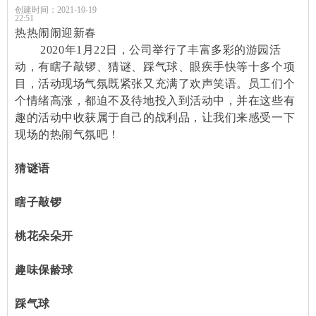
创建时间：
2021-10-19
22:51
热热闹闹迎新春
2020年1月22日，公司举行了丰富多彩的游园活
动，有瞎子敲锣、猜谜、踩气球、眼疾手快等十多个项
目，活动现场气氛既紧张又充满了欢声笑语。员工们个
个情绪高涨，都迫不及待地投入到活动中，并在这些有
趣的活动中收获属于自己的战利品，让我们来感受一下
现场的热闹气氛吧！
猜谜语
瞎子敲锣
桃花朵朵开
趣味保龄球
踩气球