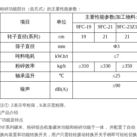
粉碎功能部分（齿爪式）的主要性能参数：
主要性能参数(加工物料:
项目
单位
9FC-19
9FC-21
9FC-23Z
转子直径(系列）
cm
19
21
21
筛子直径
mm
Φ3
吨料电耗
kW.h/t
≤7
粉碎效率
kg/h
≥310
≥330
≥350
轴承温升
℃
≤25
≤90
噪声
dB(A)
注①: Z表示窄粉筛，K表示宽粉障。
|产品介绍
”功能及特点
NF系列碾米、粉碎组合机集碾米功能和粉碎功能于一体， 并配置了自动
换向装置和功能转换开关，用户只需轻轻拨动转换开关手柄即可轻松切换