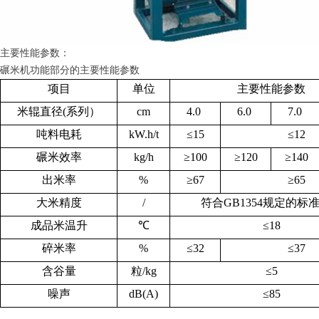
主要性能参数：
碾米机功能部分的主要性能参数
项目
单位
主要性能参数
米辊直径(系列）
cm
4.0
6.0
7.0
吨料电耗
kW.h/t
≤15
≤12
碾米效率
kg/h
≥100
≥120
≥140
出米率
%
≥67
≥65
大米精度
/
符合GB1354规定的标
成品米温升
℃
≤18
碎米率
%
≤32
≤37
含谷量
粒/kg
≤5
噪声
dB(A)
≤85