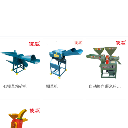
41铡草粉碎机
铡草机
自动换向碾米粉碎组合机