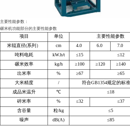
主要性能参数：
碾米机功能部分的主要性能参数
项目
单位
主要性能参数
米辊直径(系列）
cm
4.0
6.0
7.0
吨料电耗
kW.h/t
≤15
≤12
碾米效率
kg/h
≥100
≥120
≥140
出米率
%
≥67
≥65
大米精度
/
符合GB1354规定的标
成品米温升
℃
≤18
碎米率
%
≤32
≤37
含谷量
粒/kg
≤5
噪声
dB(A)
≤85