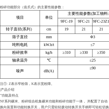
粉碎功能部分（齿爪式）的主要性能参数：
主要性能参数(加工物料:
项目
单位
9FC-19
9FC-21
9FC-23Z
转子直径(系列）
cm
19
21
21
筛子直径
mm
Φ3
吨料电耗
kW.h/t
≤7
粉碎效率
kg/h
≥310
≥330
≥350
轴承温升
℃
≤25
≤90
噪声
dB(A)
注①: Z表示窄粉筛，K表示宽粉障。
|产品介绍
”功能及特点
NF系列碾米、粉碎组合机集碾米功能和粉碎功能于一体， 并配置了自动
换向装置和功能转换开关，用户只需轻轻拨动转换开关手柄即可轻松切换