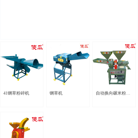
41铡草粉碎机
铡草机
自动换向碾米粉碎组合机