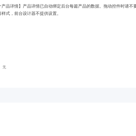
个产品详情】产品详情已自动绑定后台每篇产品的数据。拖动控件时请不
容样式，前台设计器不提供设置。
：
无