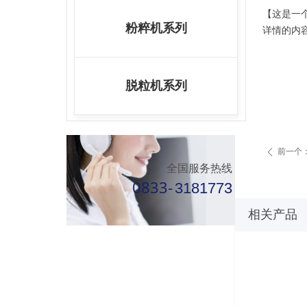
【这是一
粉粹机系列
详情的内
脱粒机系列
前一个
ꄴ
全国服务热线
0833-
3181773
相关产品