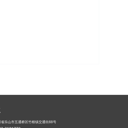
航
川省乐山市五通桥区竹根镇交通街88号