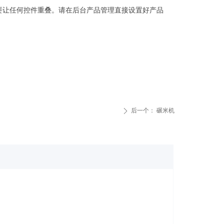
要让任何控件重叠。请在后台产品管理直接设置好产品
后一个：
碾米机
ꄲ