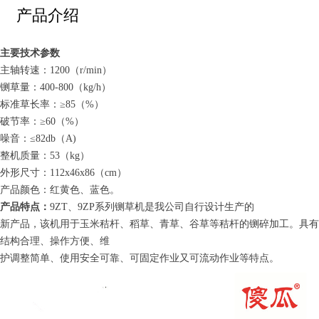
产品介绍
主要技术参数
主轴转速：1200（r/min）
铡草量：400-800（kg/h）
标准草长率：≥85（%）
破节率：≥60（%）
噪音：≤82db（A)
整机质量：53（kg）
外形尺寸：112x46x86（cm）
产品颜色：红黄色、蓝色。
产品特点
：
9ZT、9ZP系列铡草机是我公司自行设计生产的
新产品，该机用于玉米秸杆、稻草、青草、谷草等秸杆的铡碎加工。具有
结构合理、操作方便、维
护调整简单、使用安全可靠、可固定作业又可流动作业等特点。