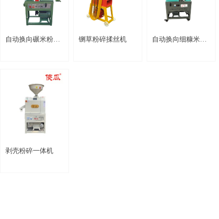
自动换向碾米粉碎组合机
铡草粉碎揉丝机
自动换向细糠米机粉筛组合机
剥壳粉碎一体机